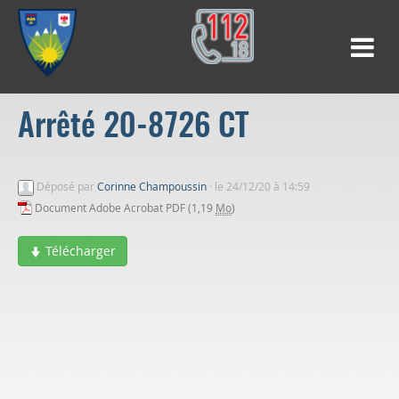
Arrêté 20-8726 CT
Déposé par
Corinne Champoussin
·
le 24/12/20 à 14:59
Document Adobe Acrobat PDF (1,19
Mo
)
Télécharger