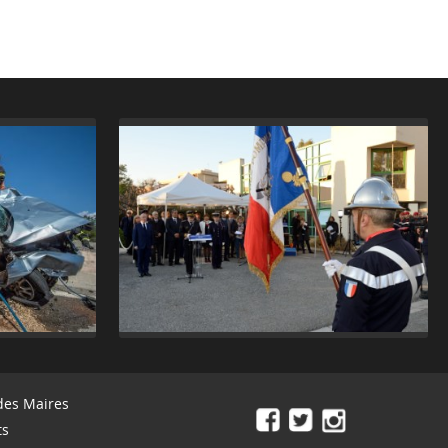
des Maires
ts