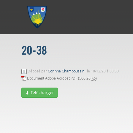
Aller au menu
Aller au contenu
Aller à la recherche
20-38
Déposé par
Corinne Champoussin
·
le 10/12/20 à 08:50
Document Adobe Acrobat PDF (500,26
Ko
)
Télécharger