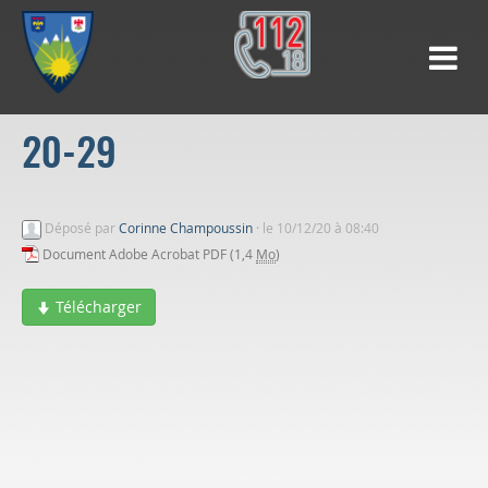
20-29
Déposé par
Corinne Champoussin
·
le 10/12/20 à 08:40
Document Adobe Acrobat PDF (1,4
Mo
)
Télécharger