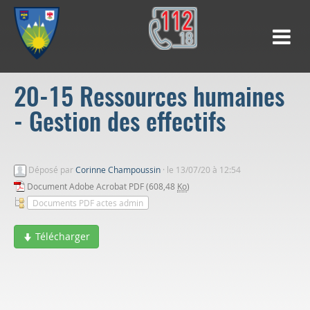
20-15 Ressources humaines
- Gestion des effectifs
Déposé par
Corinne Champoussin
·
le 13/07/20 à 12:54
Document Adobe Acrobat PDF (608,48
Ko
)
Documents PDF actes admin
Télécharger