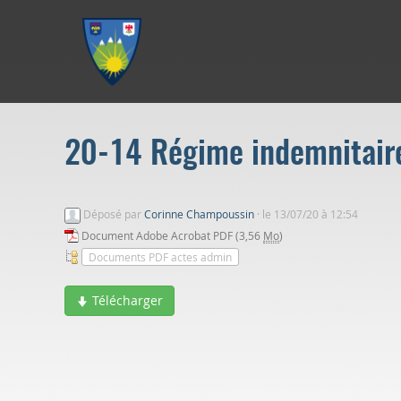
Aller au menu
Aller au contenu
Aller à la recherche
20-14 Régime indemnitaire 
Déposé par
Corinne Champoussin
·
le 13/07/20 à 12:54
Document Adobe Acrobat PDF (3,56
Mo
)
Documents PDF actes admin
Télécharger