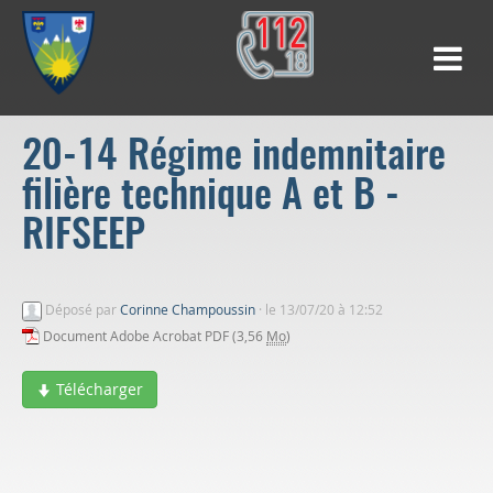
20-14 Régime indemnitaire
filière technique A et B -
RIFSEEP
Déposé par
Corinne Champoussin
·
le 13/07/20 à 12:52
Document Adobe Acrobat PDF (3,56
Mo
)
Télécharger