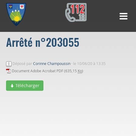
Arrêté n°203055
Déposé par
Corinne Champoussin
·
le 10/06/20 à 13:35
Document Adobe Acrobat PDF (635,15
Ko
)
Télécharger