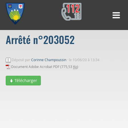
Arrêté n°203052
Déposé par
Corinne Champoussin
·
le 10/06/20 à 13:34
Document Adobe Acrobat PDF (775,53
Ko
)
Télécharger