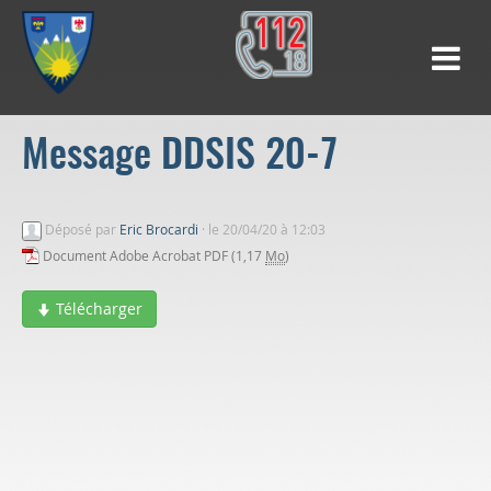
Message DDSIS 20-7
Déposé par
Eric Brocardi
·
le 20/04/20 à 12:03
Document Adobe Acrobat PDF (1,17
Mo
)
Télécharger