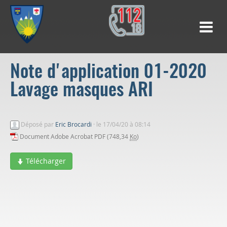
Note d'application 01-2020
Lavage masques ARI
Déposé par
Eric Brocardi
·
le 17/04/20 à 08:14
Document Adobe Acrobat PDF (748,34
Ko
)
Télécharger