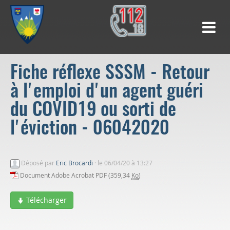
Fiche réflexe SSSM - Retour
à l'emploi d'un agent guéri
du COVID19 ou sorti de
l'éviction - 06042020
Déposé par
Eric Brocardi
·
le 06/04/20 à 13:27
Document Adobe Acrobat PDF (359,34
Ko
)
Télécharger