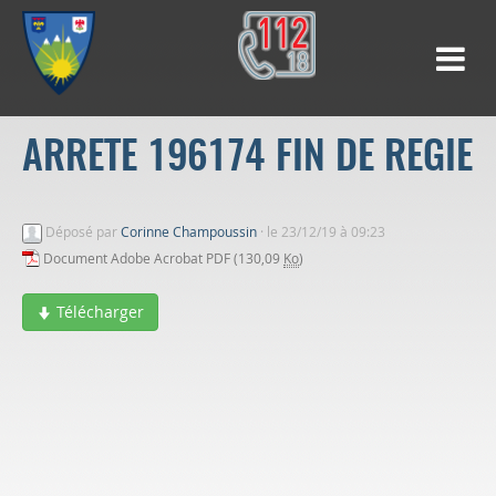
ARRETE 196174 FIN DE REGIE
Déposé par
Corinne Champoussin
·
le 23/12/19 à 09:23
Document Adobe Acrobat PDF (130,09
Ko
)
Télécharger