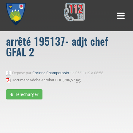
arrêté 195137- adjt chef
GFAL 2
Déposé par
Corinne Champoussin
·
le 06/11/19 à 08:58
Document Adobe Acrobat PDF (786,57
Ko
)
Télécharger