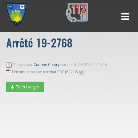
Arrêté 19-2768
Déposé par
Corinne Champoussin
·
le 03/07/19 à 14:16
Document Adobe Acrobat PDF (632,35
Ko
)
Télécharger