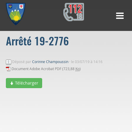
Arrêté 19-2776
Déposé par
Corinne Champoussin
·
le 03/07/19 à 14:16
Document Adobe Acrobat PDF (723,88
Ko
)
Télécharger