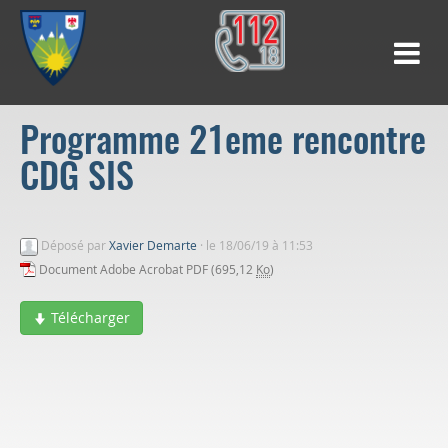
Programme 21eme rencontre
CDG SIS
Déposé par
Xavier Demarte
·
le 18/06/19 à 11:53
Document Adobe Acrobat PDF (695,12
Ko
)
Télécharger