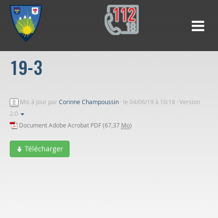
19-3
Mis à jour par
Corinne Champoussin
·
le 04/06/19 à 10:18 · Version
2.0
Document Adobe Acrobat PDF (67,37
Mo
)
Télécharger