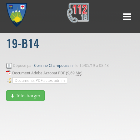
19-B14
Déposé par
Corinne Champoussin
·
le 15/05/19 à 08:43
Document Adobe Acrobat PDF (9,69
Mo
)
Documents PDF actes admin
Télécharger