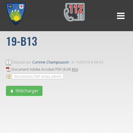
19-B13
Déposé par
Corinne Champoussin
·
le 15/05/19 à 08:43
Document Adobe Acrobat PDF (6,09
Mo
)
Documents PDF actes admin
Télécharger