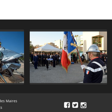
des Maires
ts