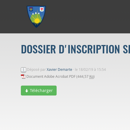
Aller au menu
Aller au contenu
Aller à la recherche
DOSSIER D'INSCRIPTION S
Déposé par
Xavier Demarte
·
le 18/02/19 à 15:54
Document Adobe Acrobat PDF (444,57
Ko
)
Télécharger