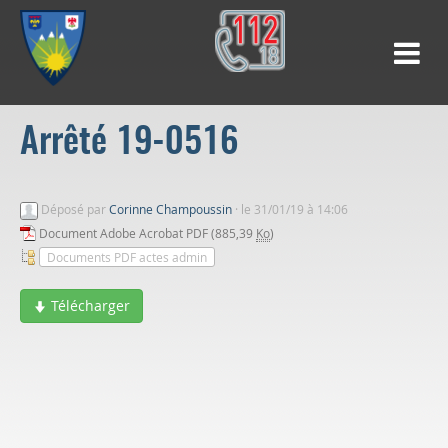
Arrêté 19-0516
Déposé par
Corinne Champoussin
·
le 31/01/19 à 14:06
Document Adobe Acrobat PDF (885,39
Ko
)
Documents PDF actes admin
Télécharger