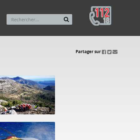
ui.fo.accessibility.echappement.partage
Partager sur