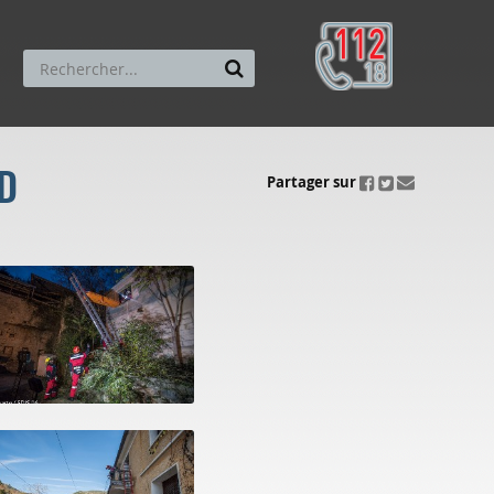
SD
ui.fo.accessibility.echappement.partage
Partager sur