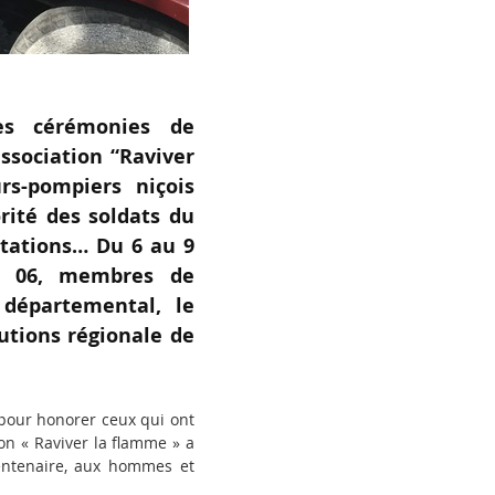
es cérémonies de
ssociation “Raviver
rs-pompiers niçois
rité des soldats du
stations… Du 6 au 9
IS 06, membres de
 départemental, le
utions régionale de
t pour honorer ceux qui ont
ion « Raviver la flamme » a
entenaire, aux hommes et