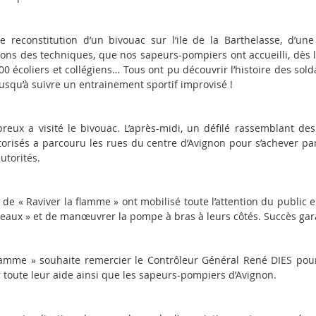
e reconstitution d’un bivouac sur l’ile de la Barthelasse, d’une
ons des techniques, que nos sapeurs-pompiers ont accueilli, dès l
 écoliers et collégiens… Tous ont pu découvrir l’histoire des sold
 jusqu’à suivre un entrainement sportif improvisé !
eux a visité le bivouac. L’après-midi, un défilé rassemblant de
orisés a parcouru les rues du centre d’Avignon pour s’achever p
utorités.
e « Raviver la flamme » ont mobilisé toute l’attention du public 
 seaux » et de manœuvrer la pompe à bras à leurs côtés. Succès gara
 Flamme » souhaite remercier le Contrôleur Général René DIES pour
toute leur aide ainsi que les sapeurs-pompiers d’Avignon.