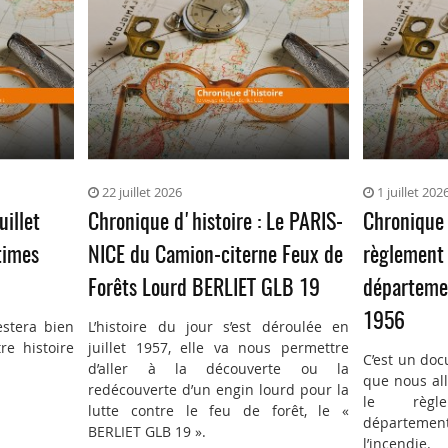
22 juillet 2026
1 juillet 202
uillet
Chronique d'histoire : Le PARIS-
Chronique 
times
NICE du Camion-citerne Feux de
règlement 
Forêts Lourd BERLIET GLB 19
départemen
1956
estera bien
L’histoire du jour s’est déroulée en
re histoire
juillet 1957, elle va nous permettre
C’est un doc
d’aller à la découverte ou la
que nous all
redécouverte d’un engin lourd pour la
le règl
lutte contre le feu de forêt, le «
département
BERLIET GLB 19 ».
l’incendie.