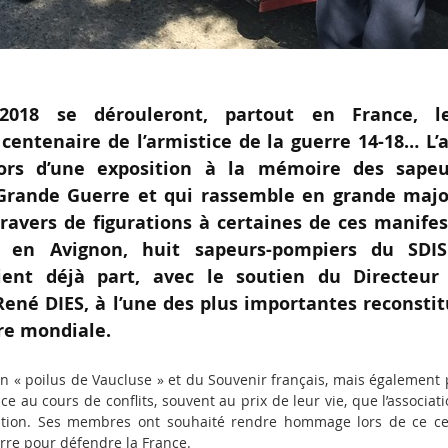
018 se dérouleront, partout en France, l
ntenaire de l’armistice de la guerre 14-18… L’a
ors d’une exposition à la mémoire des sapeu
 Grande Guerre et qui rassemble en grande majo
travers de figurations à certaines de ces manife
, en Avignon, huit sapeurs-pompiers du SD
naient déjà part, avec le soutien du Directeur
ené DIES, à l’une des plus importantes reconstit
re mondiale.
ation « poilus de Vaucluse » et du Souvenir français, mais égalemen
e au cours de conflits, souvent au prix de leur vie, que l’associat
tation. Ses membres ont souhaité rendre hommage lors de ce c
rre pour défendre la France.