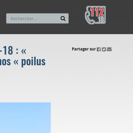
18 : «
ui.fo.accessibility.echappement.partage
Partager sur
os « poilus