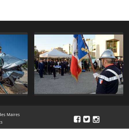
des Maires
ts