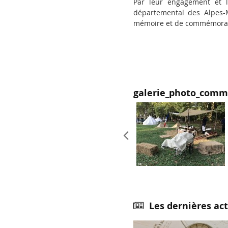
Par leur engagement et l
départemental des Alpes-M
mémoire et de commémorati
galerie_photo_comm
Précédent
Les dernières act