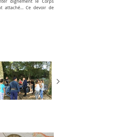
enter dignement le Corps
ent attaché… Ce devoir de
Suivant