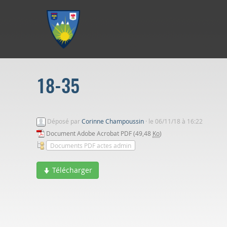
Aller au menu
Aller au contenu
Aller à la recherche
18-35
Déposé par
Corinne Champoussin
·
le 06/11/18 à 16:22
Document Adobe Acrobat PDF (49,48
Ko
)
Documents PDF actes admin
Télécharger