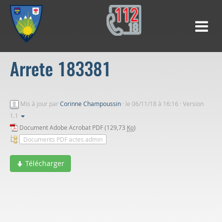
Arrete 183381
Mis à jour par
Corinne Champoussin
·
le 06/11/18 à 16:16 · Version
1.1
Document Adobe Acrobat PDF (129,73
Ko
)
Documents PDF actes admin
Télécharger