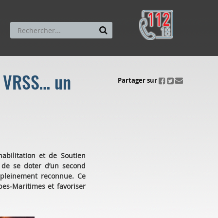
d VRSS… un
ui.fo.accessibility.echappement.partage
Partager sur
bilitation et de Soutien
é de se doter d’un second
t pleinement reconnue. Ce
pes-Maritimes et favoriser