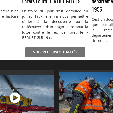
Forêts Lourd BERLIET GLB 19
départemen
1956
estera bien
L’histoire du jour s’est déroulée en
re histoire
juillet 1957, elle va nous permettre
C’est un doc
d’aller à la découverte ou la
que nous all
redécouverte d’un engin lourd pour la
le règl
lutte contre le feu de forêt, le «
département
BERLIET GLB 19 ».
l’incendie.
VOIR PLUS D'ACTUALITÉS