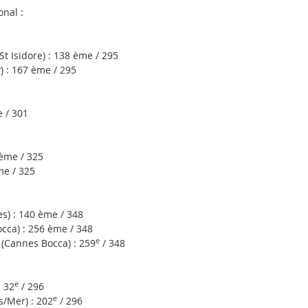
nal :
 Isidore) : 138 ème / 295
 : 167 ème / 295
 / 301
ème / 325
me / 325
) : 140 ème / 348
ca) : 256 ème / 348
e
Cannes Bocca) : 259
/ 348
e
 32
/ 296
e
/Mer) : 202
/ 296