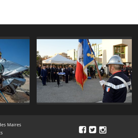
des Maires
ts