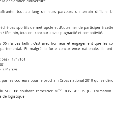
 la déclaration d’ouverture.
ffronter tout au long de leurs parcours un terrain difficile, b
êché ces sportifs de métropole et d’outremer de participer à cet
n / féminin, tous ont concouru avec pugnacité et combativité.
 06 n’a pas failli : c’est avec honneur et engagement que les c
partemental. Et malgré la forte concurrence nationale, ils on
e
bes) : 17
/161
301
e
: 32
/ 325
s par les coureurs pour le prochain Cross national 2019 qui se déro
me
 du SDIS 06 souhaite remercier M
DOS PASSOS (GF Formation S
aide logistique.