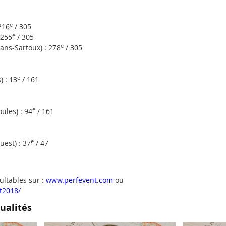
e
216
/ 305
e
 255
/ 305
e
s-Sartoux) : 278
/ 305
e
 : 13
/ 161
e
les) : 94
/ 161
e
est) : 37
/ 47
ultables sur :
www.perfevent.com
ou
t2018/
ualités