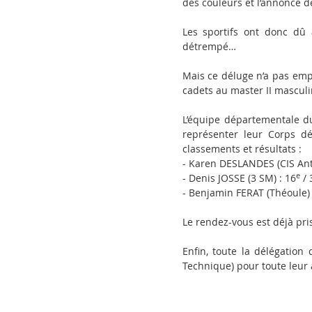
des couleurs et l’annonce de
Les sportifs ont donc dû a
détrempé…
Mais ce déluge n’a pas emp
cadets au master II masculi
L’équipe départementale du
représenter leur Corps dé
classements et résultats :
- Karen DESLANDES (CIS Anti
e
- Denis JOSSE (3 SM) : 16
/ 
- Benjamin FERAT (Théoule) 
Le rendez-vous est déjà pri
Enfin, toute la délégation
Technique) pour toute leur 