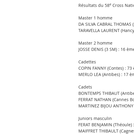
e
Résultats du 58
Cross Natio
Master 1 homme
DA SILVA CABRAL THOMAS (St
TARAVELLA LAURENT (Hancy)
Master 2 homme
JOSSE DENIS (3 SM) : 16 ème
Cadettes
COPIN FANNY (Contes) : 73 
MERLO LEA (Antibes) : 17 è
Cadets
BONTEMPS THIBAUT (Antibes
FERRAT NATHAN (Cannes Boc
MARTINEZ BIJOU ANTHONY (
Juniors masculin
FERAT BENJAMIN (Théoule) :
MAIFFRET THIBAULT (Cagnes