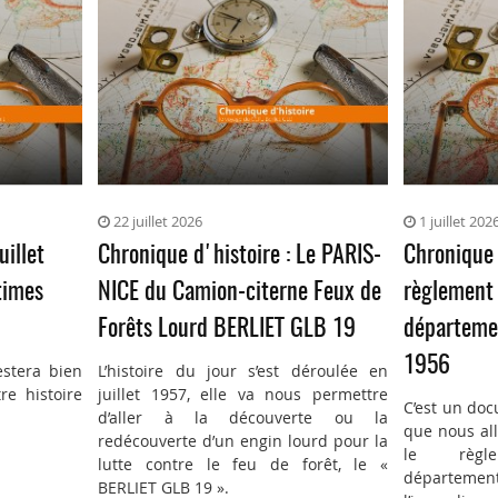
22 juillet 2026
1 juillet 202
uillet
Chronique d'histoire : Le PARIS-
Chronique 
times
NICE du Camion-citerne Feux de
règlement 
Forêts Lourd BERLIET GLB 19
départemen
1956
estera bien
L’histoire du jour s’est déroulée en
re histoire
juillet 1957, elle va nous permettre
C’est un doc
d’aller à la découverte ou la
que nous all
redécouverte d’un engin lourd pour la
le règl
lutte contre le feu de forêt, le «
département
BERLIET GLB 19 ».