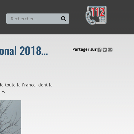
tional 2018…
ui.fo.accessibility.echappement.partage
Partager sur
de toute la France, dont la
 ».