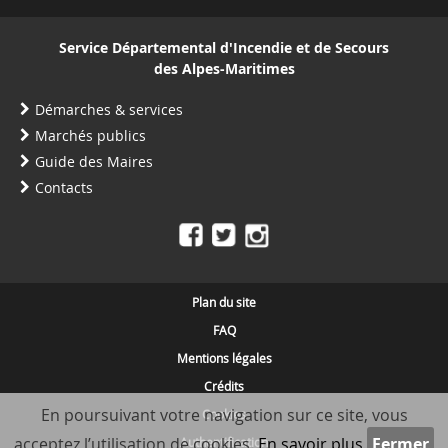
Service Départemental d'Incendie et de Secours
des Alpes-Maritimes
Démarches & services
Marchés publics
Guide des Maires
Contacts
Plan du site
FAQ
Mentions légales
Crédits
En poursuivant votre navigation sur ce site, vous
Cookies
acceptez l’utilisation de cookies.
En savoir plus
Authentification