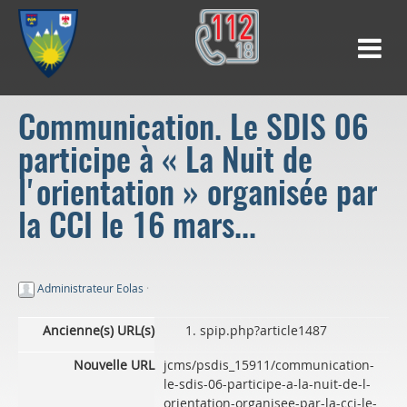
Communication. Le SDIS 06
participe à « La Nuit de
l'orientation » organisée par
la CCI le 16 mars...
Administrateur Eolas
·
Ancienne(s) URL(s)
spip.php?article1487
Nouvelle URL
jcms/psdis_15911/communication-
le-sdis-06-participe-a-la-nuit-de-l-
orientation-organisee-par-la-cci-le-