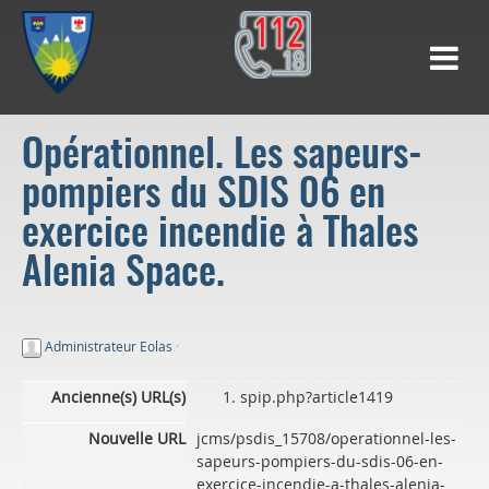
Opérationnel. Les sapeurs-
pompiers du SDIS 06 en
exercice incendie à Thales
Alenia Space.
Administrateur Eolas
·
Ancienne(s) URL(s)
spip.php?article1419
Nouvelle URL
jcms/psdis_15708/operationnel-les-
sapeurs-pompiers-du-sdis-06-en-
exercice-incendie-a-thales-alenia-