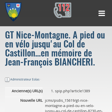
GT Nice-Montagne. A pied ou
en vélo jusqu'au Col de
Castillon…en mémoire de
Jean-François BIANCHERI.
Administrateur Eolas
·
Ancienne(s) URL(s)
spip.php?article1389
Nouvelle URL
jcms/psdis_15619/gt-nice-
montagne-a-pied-ou-en-velo-
jusqu-au-col-de-castillon-8230-en-