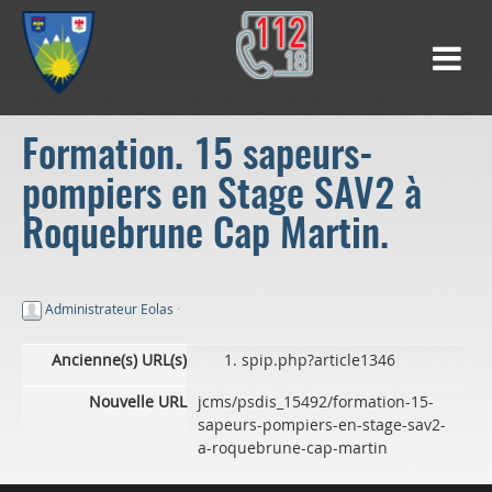
Formation. 15 sapeurs-
pompiers en Stage SAV2 à
Roquebrune Cap Martin.
Administrateur Eolas
·
Ancienne(s) URL(s)
spip.php?article1346
Nouvelle URL
jcms/psdis_15492/formation-15-
sapeurs-pompiers-en-stage-sav2-
a-roquebrune-cap-martin