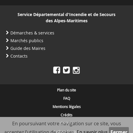
Service Départemental d'Incendie et de Secours
des Alpes-Maritimes
Démarches & services
Marchés publics
Guide des Maires
Contacts
Plan du site
FAQ
Mentions légales
Crédits
En poursuivant votre navigation sur ce site, vous
Cookies
acceptez l’utilisation de cookies.
En savoir plus
Authentification