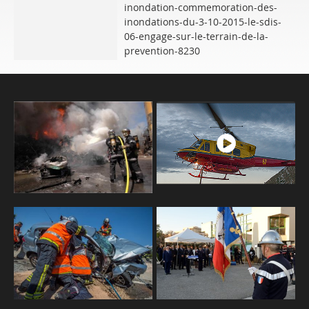
inondation-commemoration-des-
inondations-du-3-10-2015-le-sdis-
06-engage-sur-le-terrain-de-la-
prevention-8230