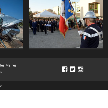
des Maires
ts
ion