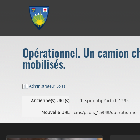
Aller au menu
Aller au contenu
Aller à la recherche
Opérationnel. Un camion ch
mobilisés.
Administrateur Eolas
·
Ancienne(s) URL(s)
spip.php?article1295
Nouvelle URL
jcms/psdis_15348/operationnel-