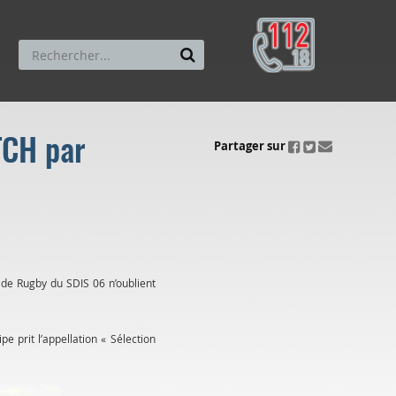
TCH par
ui.fo.accessibility.echappement.partage
Partager sur
e de Rugby du SDIS 06 n’oublient
e prit l’appellation « Sélection