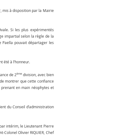
 mis à disposition par la Mairie
vale. Si les plus expérimentés
ge impartial selon la règle de la
ue Paella pouvait départager les
nt été à l’honneur.
ème
rance de 2
division, avec bien
 de montrer que cette confiance
irs, prenant en main néophytes et
ent du Conseil d’administration
r intérim, le Lieutenant Pierre
nt-Colonel Olivier RIQUIER, Chef