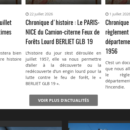
22 juillet 2026
1 juillet 202
uillet
Chronique d'histoire : Le PARIS-
Chronique 
times
NICE du Camion-citerne Feux de
règlement 
Forêts Lourd BERLIET GLB 19
départemen
1956
estera bien
L’histoire du jour s’est déroulée en
re histoire
juillet 1957, elle va nous permettre
C’est un doc
d’aller à la découverte ou la
que nous all
redécouverte d’un engin lourd pour la
le règl
lutte contre le feu de forêt, le «
département
BERLIET GLB 19 ».
l’incendie.
VOIR PLUS D'ACTUALITÉS