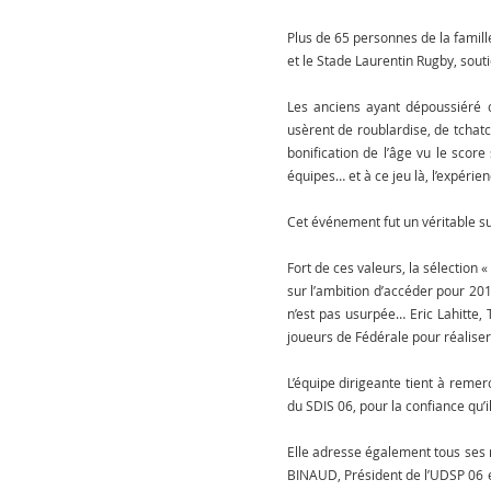
Plus de 65 personnes de la famill
et le Stade Laurentin Rugby, sout
Les anciens ayant dépoussiéré c
usèrent de roublardise, de tchatch
bonification de l’âge vu le score
équipes… et à ce jeu là, l’expérien
Cet événement fut un véritable suc
Fort de ces valeurs, la sélection
sur l’ambition d’accéder pour 20
n’est pas usurpée… Eric Lahitte, T
joueurs de Fédérale pour réalise
L’équipe dirigeante tient à reme
du SDIS 06, pour la confiance qu’i
Elle adresse également tous ses 
BINAUD, Président de l’UDSP 06 et