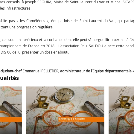
ses conseils, à Joseph SEGURA, Maire de Saint-Laurent du Var et Michel SICARD
des infrastructures.
ublie pas « les Caméléons », équipe loisir de Saint-Laurent du Var, qui part
tant une progression régulière.
, ces soutiens précieux et la confiance dont elle peut s’enorgueillir a permis à l
championnats de France en 2018… L’association Paul SALDOU a acté cette candid
SDIS 06 de lui présenter un dossier abouti.
l’adjudant-chef Emmanuel PELLETIER, administrateur de l’Equipe départementale 
ualités