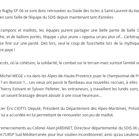
e Rugby SP 06 se sont donc retrouvées au Stade des Iscles à Saint-Laurent du Var,
ien sans faille de l’équipe du SDIS depuis maintenant tant d’années.
rampons et maillots, les équipes purent partager une belle partie de balle O
e, et de ballons portés, l’équipe « plus jeune » opposa un jeu plus vif… L’arbitra
 se finir sur une parité. Dés lors, seul le coup de fourchette lors de la mythiq
ce paye !
cès, où la cohésion, la solidarité, le combat sur le terrain mais surtout l’amitié o
 « Michel MEGE » ira dans les Alpes-de-Haute-Provence jouer le championnat de F
17 en division 1… Les vieux ont passé le flambeau aux nouvelles recrues, à elles
hierry Estivant et Sylvain Pelletier, les entraineurs, y travaillent les lundis so
r un savant brassage devant aboutir à une issue heureuse…
rcier Éric CIOTTI, Député, Président du Département des Alpes-Maritimes, Présid
l lui a accordée en lui permettant de renouveler son jeu de maillot.
remerciements au Colonel Alain JARDINET, Directeur départemental du SDIS 06 pa
 l’URSP Sud Méditerranée pour leur soutien inconditionnel, ainsi qu’au Lieutena