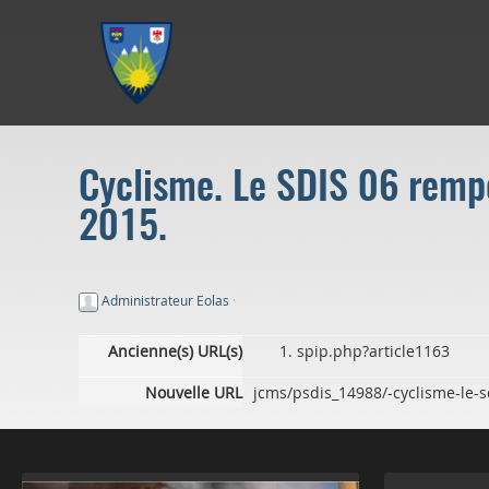
Aller au menu
Aller au contenu
Aller à la recherche
Cyclisme. Le SDIS 06 rempo
2015.
Administrateur Eolas
·
Ancienne(s) URL(s)
spip.php?article1163
Nouvelle URL
jcms/psdis_14988/-cyclisme-le-