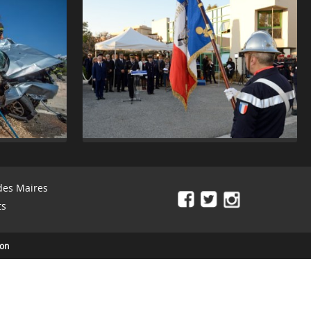
des Maires
ts
ion