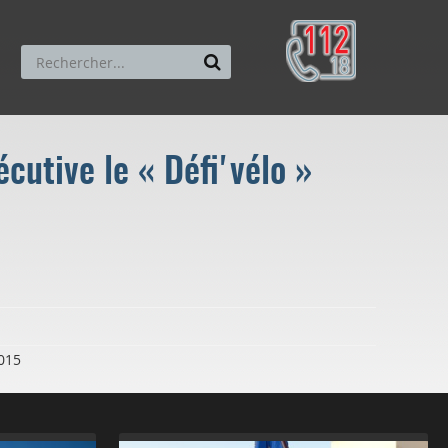
cutive le « Défi'vélo »
2015