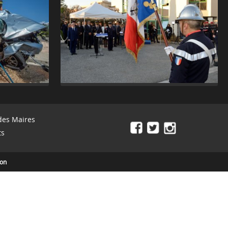
des Maires
ts
ion