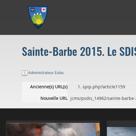
Aller au menu
Aller au contenu
Aller à la recherche
Sainte-Barbe 2015. Le SDIS 
Administrateur Eolas
·
Ancienne(s) URL(s)
spip.php?article1159
Nouvelle URL
jcms/psdis_14962/sainte-barbe-20