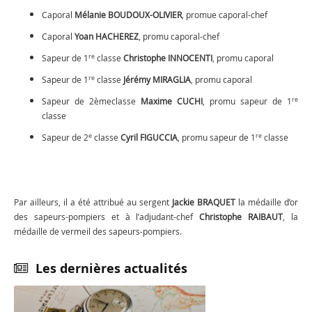
Caporal
Mélanie BOUDOUX-OLIVIER
, promue caporal-chef
Caporal
Yoan HACHEREZ
, promu caporal-chef
re
Sapeur de 1
classe
Christophe INNOCENTI
, promu caporal
re
Sapeur de 1
classe
Jérémy MIRAGLIA
, promu caporal
re
Sapeur de 2èmeclasse
Maxime CUCHI
, promu sapeur de 1
classe
e
re
Sapeur de 2
classe
Cyril FIGUCCIA
, promu sapeur de 1
classe
Par ailleurs, il a été attribué au sergent
Jackie BRAQUET
la médaille d’or
des sapeurs-pompiers et à l’adjudant-chef
Christophe RAIBAUT
, la
médaille de vermeil des sapeurs-pompiers.
Les dernières actualités