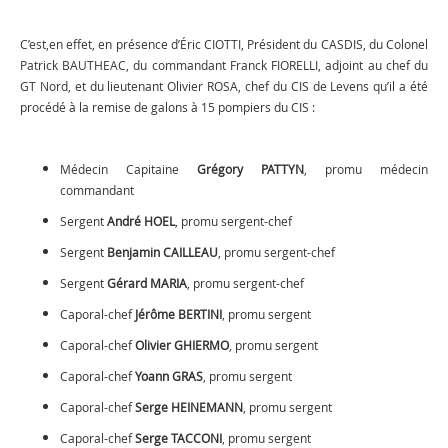
C’est,
en effet, en présence d’Éric CIOTTI, Président du CASDIS, du Colonel
Patrick BAUTHEAC, du commandant Franck FIORELLI, adjoint au chef du
GT Nord, et du lieutenant Olivier ROSA, chef du CIS de Levens qu’il a été
procédé à la remise de galons à 15 pompiers du CIS :
Médecin Capitaine
Grégory PATTYN
, promu médecin
commandant
Sergent
André HOEL
, promu sergent-chef
Sergent
Benjamin CAILLEAU
, promu sergent-chef
Sergent
Gérard MARIA
, promu sergent-chef
Caporal-chef
Jérôme BERTINI
, promu sergent
Caporal-chef
Olivier GHIERMO
, promu sergent
Caporal-chef
Yoann GRAS
, promu sergent
Caporal-chef
Serge HEINEMANN
, promu sergent
Caporal-chef
Serge TACCONI
, promu sergent