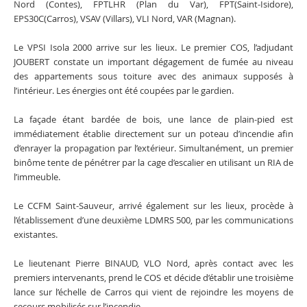
Nord (Contes), FPTLHR (Plan du Var), FPT(Saint-Isidore),
EPS30C(Carros), VSAV (Villars), VLI Nord, VAR (Magnan).
Le VPSI Isola 2000 arrive sur les lieux. Le premier COS, l’adjudant
JOUBERT constate un important dégagement de fumée au niveau
des appartements sous toiture avec des animaux supposés à
l’intérieur. Les énergies ont été coupées par le gardien.
La façade étant bardée de bois, une lance de plain-pied est
immédiatement établie directement sur un poteau d’incendie afin
d’enrayer la propagation par l’extérieur. Simultanément, un premier
binôme tente de pénétrer par la cage d’escalier en utilisant un RIA de
l’immeuble.
Le CCFM Saint-Sauveur, arrivé également sur les lieux, procède à
l’établissement d’une deuxième LDMRS 500, par les communications
existantes.
Le lieutenant Pierre BINAUD, VLO Nord, après contact avec les
premiers intervenants, prend le COS et décide d’établir une troisième
lance sur l’échelle de Carros qui vient de rejoindre les moyens de
secours mobilisés sur l’incendie.