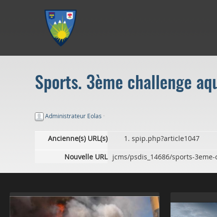
Aller au menu
Aller au contenu
Aller à la recherche
Sports. 3ème challenge aq
Administrateur Eolas
·
Ancienne(s) URL(s)
spip.php?article1047
Nouvelle URL
jcms/psdis_14686/sports-3eme-