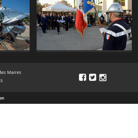
des Maires
ts
ion