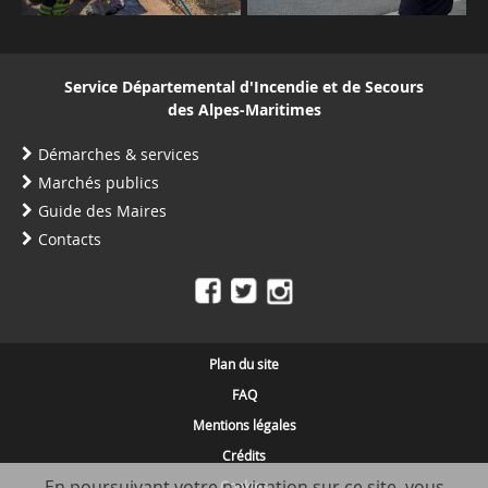
Service Départemental d'Incendie et de Secours
des Alpes-Maritimes
Démarches & services
Marchés publics
Guide des Maires
Contacts
Plan du site
FAQ
Mentions légales
Crédits
En poursuivant votre navigation sur ce site, vous
Cookies