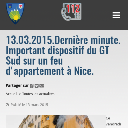
13.03.2015.Dernière minute.
Important dispositif du GT
Sud sur un feu
d'appartement à Nice.
ui.fo.accessibility.echappement.partage
Partager sur
Accueil
Toutes les actualités
Publié le 13 mars 2015
Ce
vendredi