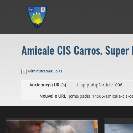
Aller au menu
Aller au contenu
Aller à la recherche
Amicale CIS Carros. Super L
Administrateur Eolas
·
Ancienne(s) URL(s)
spip.php?article1006
Nouvelle URL
jcms/psdis_14566/amicale-cis-ca