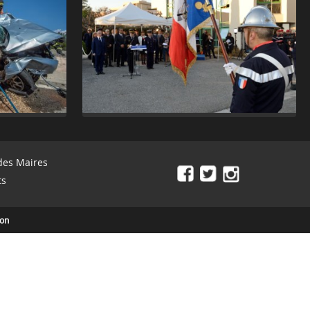
des Maires
ts
ion