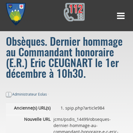
Obsèques. Dernier hommage
au Commandant honoraire
(E.R.) Eric CEUGNART le 1er
décembre à 10h30.
Administrateur Eolas
·
Ancienne(s) URL(s)
spip.php?article984
Nouvelle URL
jcms/psdis_14499/obseques-
dernier-hommage-au-
commandant-honoraire-e-r-eric-