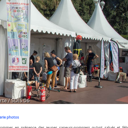
lerie photos
mmes en présence des jeunes sapeurs-pompiers qu’ont salués et félici