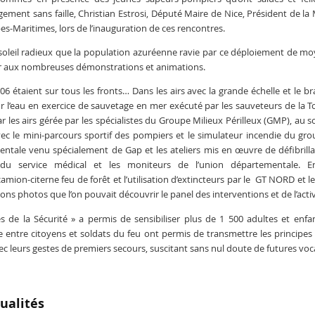
gement sans faille,
Christian
Estrosi
, Député Maire de
Nice
, Président de l
pes-Maritimes, lors de l’inauguration de ces rencontres.
 soleil radieux que la population
azuréenne
ravie par ce déploiement de mo
ster aux nombreuses démonstrations et animations.
06 étaient sur tous les fronts… Dans les airs avec la grande échelle et le br
r l’eau en exercice de sauvetage en mer exécuté par les sauveteurs de la T
 les airs gérée par les spécialistes du Groupe Milieux Périlleux (
GMP
), au 
vec le mini-parcours sportif des pompiers et le simulateur incendie du g
mentale venu spécialement de
Gap
et les ateliers mis en
œuvre
de
défibrill
s du service médical et les moniteurs de l’union départementale. 
mion-citerne feu de forêt et l’utilisation d’extincteurs par le
GT
NORD et l
ions photos que l’on pouvait découvrir le
panel
des interventions et de l’acti
s de la Sécurité » a permis de sensibiliser plus de 1 500 adultes et enfa
 entre citoyens et soldats du feu ont permis de transmettre les principes 
vec leurs gestes de premiers secours, suscitant sans nul doute de futures voc
ualités