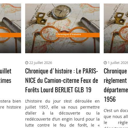
22 juillet 2026
1 juillet 202
uillet
Chronique d'histoire : Le PARIS-
Chronique 
times
NICE du Camion-citerne Feux de
règlement 
Forêts Lourd BERLIET GLB 19
départemen
1956
estera bien
L’histoire du jour s’est déroulée en
re histoire
juillet 1957, elle va nous permettre
C’est un doc
d’aller à la découverte ou la
que nous all
redécouverte d’un engin lourd pour la
le règl
lutte contre le feu de forêt, le «