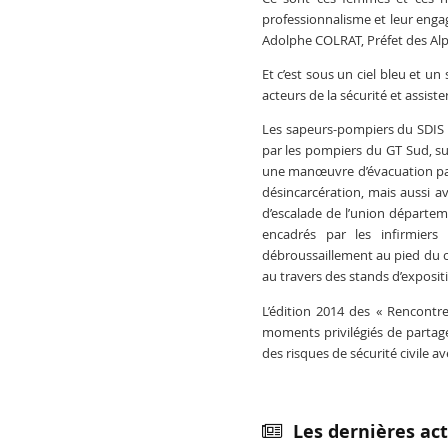
professionnalisme et leur enga
Adolphe
COLRAT
, Préfet des Al
Et c’est sous un ciel bleu et un
acteurs de la sécurité et assi
Les sapeurs-pompiers du
SDIS
par les pompiers du
GT
Sud, su
une
manœuvre
d’évacuation par
désincarcération
, mais aussi a
d’escalade de l’union départe
encadrés par les infirmier
débroussaillement au pied du ca
au travers des stands d’exposit
L’édition 2014 des « Rencontre
moments privilégiés de partage
des risques de sécurité civile a
Les dernières act