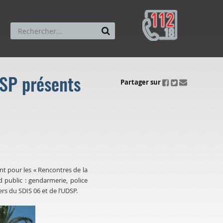
DSP présents
ui.fo.accessibility.echappement.partage
Partager sur
t pour les « Rencontres de la
d public : gendarmerie, police
ers du
SDIS
06 et de
l’UDSP
.