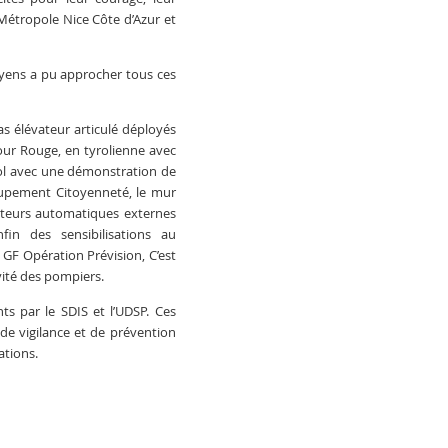
a Métropole
Nice
Côte d’Azur et
yens a pu approcher tous ces
as élévateur articulé déployés
our Rouge, en tyrolienne avec
sol avec une démonstration de
roupement Citoyenneté, le mur
ateurs
automatiques externes
Enfin des
sensibilisations
au
e
GF
Opération Prévision, C’est
vité des pompiers.
nts par le
SDIS
et
l’UDSP
. Ces
de vigilance et de prévention
ations.