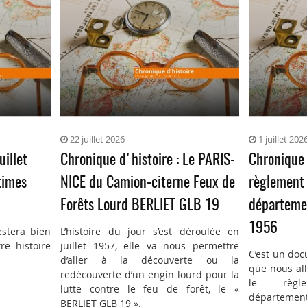
22 juillet 2026
1 juillet 202
uillet
Chronique d'histoire : Le PARIS-
Chronique 
times
NICE du Camion-citerne Feux de
règlement 
Forêts Lourd BERLIET GLB 19
départemen
1956
estera bien
L’histoire du jour s’est déroulée en
re histoire
juillet 1957, elle va nous permettre
C’est un doc
d’aller à la découverte ou la
que nous all
redécouverte d’un engin lourd pour la
le règl
lutte contre le feu de forêt, le «
département
BERLIET GLB 19 ».