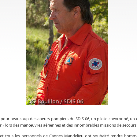
é pour beaucoup de sapeurs-pompiers du SDIS 06, un pilote chevronné, un co
ler » lors des manœuvres aériennes et des innombrables missions de secours
et tous les personnels de Cannes Mandelieu ont souhaité rendre homma