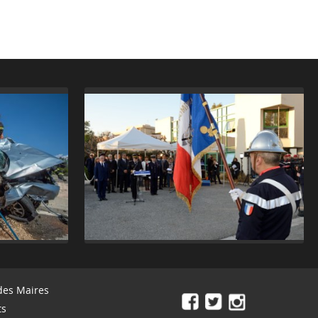
des Maires
ts