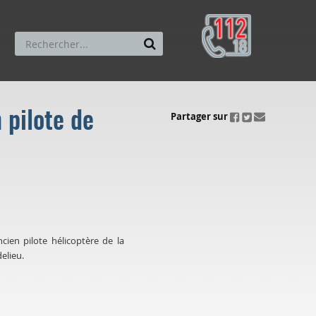
 pilote de
ui.fo.accessibility.echappement.partage
Partager sur
ien pilote hélicoptère de la
elieu.