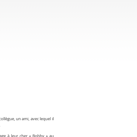
llègue, un ami, avec lequel il
.
ge à leur cher « Bobby » au