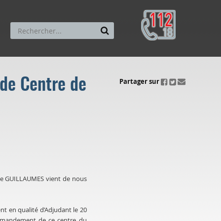
 de Centre de
ui.fo.accessibility.echappement.partage
Partager sur
 de GUILLAUMES vient de nous
nt en qualité d’Adjudant le 20
ommandement de ce centre du