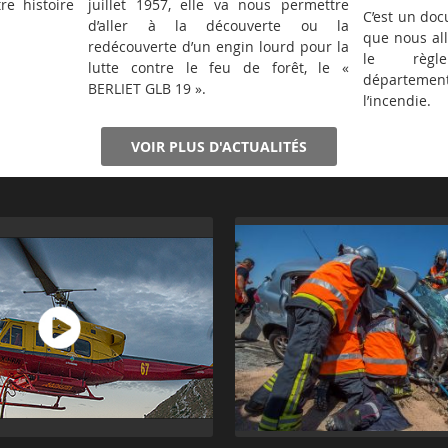
re histoire
juillet 1957, elle va nous permettre
C’est un doc
d’aller à la découverte ou la
que nous all
redécouverte d’un engin lourd pour la
le règl
lutte contre le feu de forêt, le «
département
BERLIET GLB 19 ».
l’incendie.
VOIR PLUS D'ACTUALITÉS