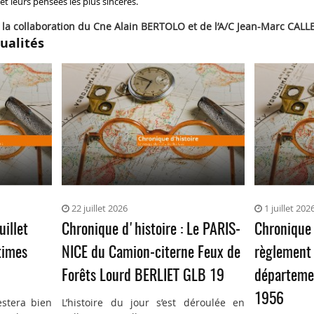
t leurs pensées les plus sincères.
 la collaboration du Cne Alain BERTOLO et de l’A/C Jean-Marc CALL
ualités
22 juillet 2026
1 juillet 202
uillet
Chronique d'histoire : Le PARIS-
Chronique 
times
NICE du Camion-citerne Feux de
règlement 
Forêts Lourd BERLIET GLB 19
départemen
1956
estera bien
L’histoire du jour s’est déroulée en