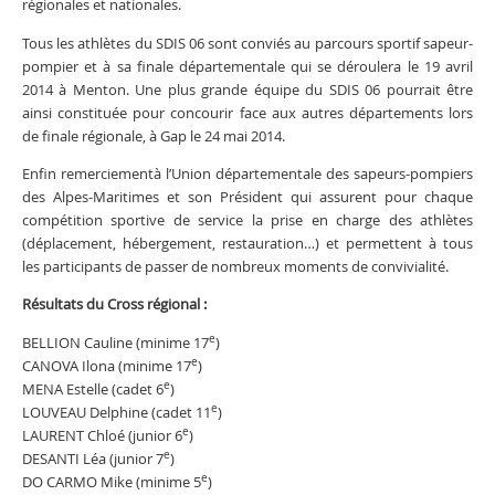
régionales et nationales.
Tous les athlètes du SDIS 06 sont conviés au parcours sportif sapeur-
pompier et à sa finale départementale qui se déroulera le 19 avril
2014 à Menton. Une plus grande équipe du SDIS 06 pourrait être
ainsi constituée pour concourir face aux autres départements lors
de finale régionale, à Gap le 24 mai 2014.
Enfin remerciementà l’Union départementale des sapeurs-pompiers
des Alpes-Maritimes et son Président qui assurent pour chaque
compétition sportive de service la prise en charge des athlètes
(déplacement, hébergement, restauration…) et permettent à tous
les participants de passer de nombreux moments de convivialité.
Résultats du Cross régional :
e
BELLION Cauline (minime 17
)
e
CANOVA Ilona (minime 17
)
e
MENA Estelle (cadet 6
)
e
LOUVEAU Delphine (cadet 11
)
e
LAURENT Chloé (junior 6
)
e
DESANTI Léa (junior 7
)
e
DO CARMO Mike (minime 5
)