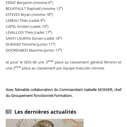
e
FERAT Benjamin (minime 6
)
e
BOUFFAULT Raphaël (minime 12
)
e
ESTEVES Bryan (minime 18
)
e
LEBEAU Théo (cadet 9
)
e
CAPEL Emilien (cadet 10
)
e
LEVALLOIS Théo (cadet 17
)
e
SANTI LAURINI Dorian (cadet 18
)
e
DURAND Timothé (junior 11
)
e
DOORENBOS Maxime (junior 17
)
ème
et pour le SDIS 06 une 3
place au classement général féminin et
ème
une 2
place au classement par équipe masculin minime.
Avec l’aimable collaboration du Commandant Isabelle MONIER, chef
du Groupement fonctionnel Formation.
Les dernières actualités