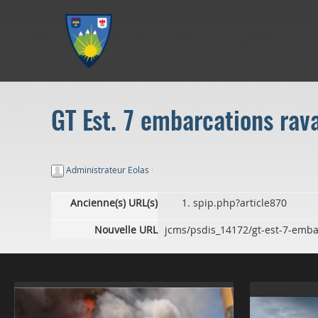
Aller au menu
Aller au contenu
Aller à la recherche
GT Est. 7 embarcations rav
Administrateur Eolas
·
Ancienne(s) URL(s)
spip.php?article870
Nouvelle URL
jcms/psdis_14172/gt-est-7-emba