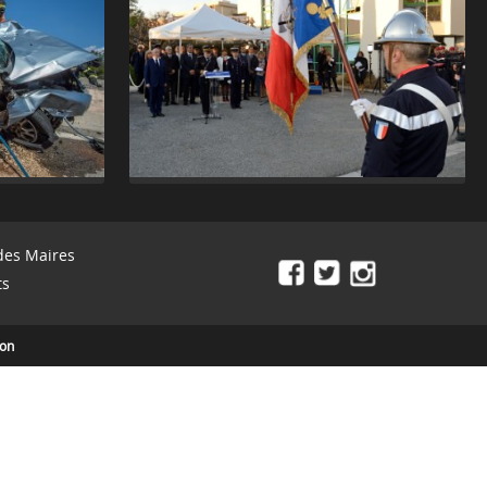
des Maires
ts
ion